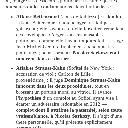
où, malgré ses désaccords politiques, il estime que les
poursuites ou les condamnations étaient infondées :
Affaire Bettencourt
(abus de faiblesse) : selon lui,
Liliane Bettencourt, quoique âgée, n’était pas «
gâteuse » ; elle savait ce qu’elle faisait en remettant
des enveloppes d’argent aux responsables
politiques, comme elle l’avait toujours fait. Le juge
Jean-Michel Gentil a finalement abandonné les
poursuites ; pour l’orateur,
Nicolas Sarkozy était
innocent dans ce dossier
.
Affaires Strauss-Kahn
(Sofitel de New York :
accusation de viol ; Carlton de Lille :
proxénétisme) : il juge
Dominique Strauss-Kahn
innocent dans les deux procédures
, tout en
brossant un portrait moral au vitriol. Il avance
l’hypothèse
d’un complot au Sofitel ayant visé à
écarter un adversaire redoutable en 2012 —
complot dont il attribue la paternité, selon toute
vraisemblance, à Nicolas Sarkozy
. Il s’agit d’une
thèse personnelle, qu’il présente explicitement