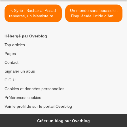
< Syrie : Bachar al-Assad
Un monde sans boussole :
renversé, un islamiste reçu
l’inquiétude lucide d’Amin
à l’Élysée
Maalouf - Une époque
fascinante et effrayante >
Hébergé par Overblog
Top articles
Pages
Contact
Signaler un abus
C.G.U.
Cookies et données personnelles
Préférences cookies
Voir le profil de sur le portail Overblog
Créer un blog sur Overblog