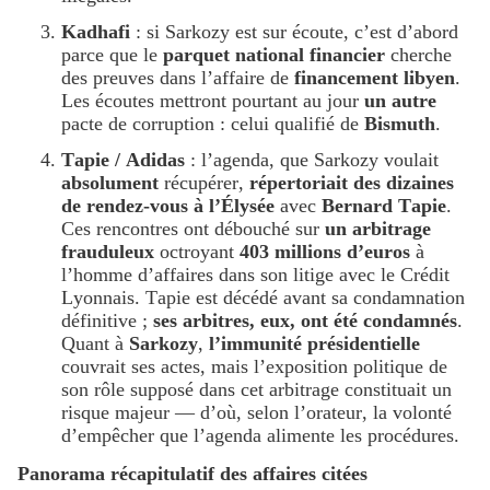
Kadhafi
: si Sarkozy est sur écoute, c’est d’abord
parce que le
parquet national financier
cherche
des preuves dans l’affaire de
financement libyen
.
Les écoutes mettront pourtant au jour
un autre
pacte de corruption : celui qualifié de
Bismuth
.
Tapie / Adidas
: l’agenda, que Sarkozy voulait
absolument
récupérer,
répertoriait des dizaines
de rendez-vous à l’Élysée
avec
Bernard Tapie
.
Ces rencontres ont débouché sur
un arbitrage
frauduleux
octroyant
403 millions d’euros
à
l’homme d’affaires dans son litige avec le Crédit
Lyonnais. Tapie est décédé avant sa condamnation
définitive ;
ses arbitres, eux, ont été condamnés
.
Quant à
Sarkozy
,
l’immunité présidentielle
couvrait ses actes, mais l’exposition politique de
son rôle supposé dans cet arbitrage constituait un
risque majeur — d’où, selon l’orateur, la volonté
d’empêcher que l’agenda alimente les procédures.
Panorama récapitulatif des affaires citées