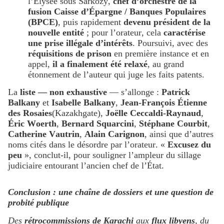
l’Élysée sous Sarkozy,
chef d’orchestre de la
fusion Caisse d’Épargne / Banques Populaires
(BPCE)
, puis rapidement
devenu président de la
nouvelle entité
; pour l’orateur, cela
caractérise
une prise illégale d’intérêts
. Poursuivi, avec des
réquisitions de prison
en première instance et en
appel,
il a finalement été relaxé
, au grand
étonnement de l’auteur qui juge les faits patents.
La
liste — non exhaustive
— s’allonge :
Patrick
Balkany
et
Isabelle Balkany
,
Jean-François Étienne
des Rosaies
(Kazakhgate),
Joëlle Ceccaldi-Raynaud
,
Éric Woerth
,
Bernard Squarcini
,
Stéphane Courbit
,
Catherine Vautrin
,
Alain Carignon
, ainsi que d’autres
noms cités dans le désordre par l’orateur. «
Excusez du
peu
», conclut-il, pour souligner l’ampleur du sillage
judiciaire entourant l’ancien chef de l’État.
Conclusion : une chaîne de dossiers et une question de
probité publique
Des
rétrocommissions de Karachi
aux
flux libyens
, du