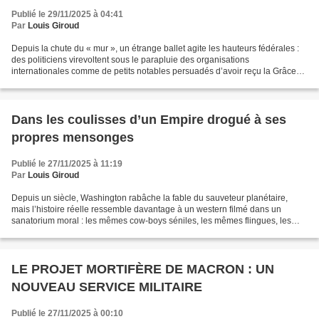
Publié le 29/11/2025 à 04:41
Par
Louis Giroud
Depuis la chute du « mur », un étrange ballet agite les hauteurs fédérales :
des politiciens virevoltent sous le parapluie des organisations
internationales comme de petits notables persuadés d’avoir reçu la Grâce
de démontrer que la Suisse n’est pas...
Dans les coulisses d’un Empire drogué à ses
propres mensonges
Publié le 27/11/2025 à 11:19
Par
Louis Giroud
Depuis un siècle, Washington rabâche la fable du sauveteur planétaire,
mais l’histoire réelle ressemble davantage à un western filmé dans un
sanatorium moral : les mêmes cow-boys séniles, les mêmes flingues, les
mêmes rideaux de fumée. Même quand Tulsi...
LE PROJET MORTIFÈRE DE MACRON : UN
NOUVEAU SERVICE MILITAIRE
Publié le 27/11/2025 à 00:10