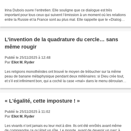
Irina Dubois ouvre l’entretien: Elle souligne que ce dialogue est très
important pour tous ceux qui suivent l’émission à un moment où les relations
entre la Russie et la France sont au plus mal. Elle rappelle que le «Dialogue
franco-russe» accorde une...
L’invention de la quadrature du cercle… sans
même rougir
Publié le 25/11/2025 à 12:48
Par
Eliot M. Ryder
Les religions monothéistes ont trouvé le moyen de trébucher sur la même
peau de banane métaphysique pendant deux millénaires: si Dieu crée tout,
et s’il est infiniment bon, qui a coché la case «mal» dans le menu déroulant
de la Création? Lactance, antique...
« L'égalité, cette imposture ! »
Publié le 25/11/2025 à 11:02
Par
Eliot M. Ryder
Les vivants n’ont jamais eu leur mot à dire. Ils ont été enrôlés avant même
de comprendre ce qu’était un rôle. Le monde, avant de devenir un parc à