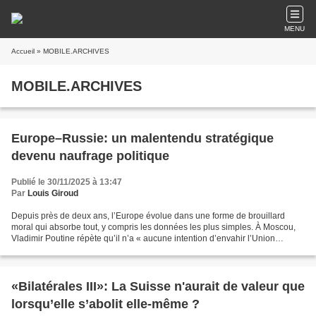
MENU
Accueil
» MOBILE.ARCHIVES
MOBILE.ARCHIVES
Europe–Russie: un malentendu stratégique
devenu naufrage politique
Publié le 30/11/2025 à 13:47
Par
Louis Giroud
Depuis près de deux ans, l’Europe évolue dans une forme de brouillard
moral qui absorbe tout, y compris les données les plus simples. À Moscou,
Vladimir Poutine répète qu’il n’a « aucune intention d’envahir l’Union
européenne », qu’il serait prêt à cesser...
«Bilatérales III»: La Suisse n'aurait de valeur que
lorsqu’elle s’abolit elle-même ?