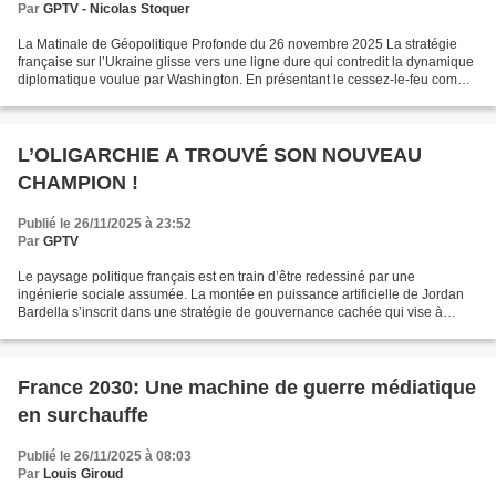
Par
GPTV - Nicolas Stoquer
La Matinale de Géopolitique Profonde du 26 novembre 2025 La stratégie
française sur l’Ukraine glisse vers une ligne dure qui contredit la dynamique
diplomatique voulue par Washington. En présentant le cessez-le-feu comme
seule porte d’entrée, sans horizon...
L’OLIGARCHIE A TROUVÉ SON NOUVEAU
CHAMPION !
Publié le 26/11/2025 à 23:52
Par
GPTV
Le paysage politique français est en train d’être redessiné par une
ingénierie sociale assumée. La montée en puissance artificielle de Jordan
Bardella s’inscrit dans une stratégie de gouvernance cachée qui vise à
produire un candidat compatible avec l’UE,...
France 2030: Une machine de guerre médiatique
en surchauffe
Publié le 26/11/2025 à 08:03
Par
Louis Giroud