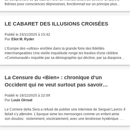
thèmes pour consciences dépressives, fonctionnait sur un principe plus
simple : l’espèce exige, les corps...
LE CABARET DES ILLUSIONS CROISÉES
Publié le 24/11/2025 à 15:42
Par
Eliot M. Ryder
L’Europe des «ultras» enrôlée dans la grande foire des fidélités
interchangeables Une vieille inquiétude ronge les travées d'une célèbre
«Communauté» inquiète par sa démographie qui décline, par sa diaspora
qui s'effiloche, par la rue et les foules qui...
La Censure du «Bien» : chronique d’un
Occident qui ne veut surtout pas savoir…
Publié le 18/11/2025 à 22:09
Par
Louis Giroud
Le Corriere della Sera a refusé de publier une interview de Sergueï Lavrov. Il
fallait s’y attendre. L’époque aime les mensonges comme un enfant aime
son doudou : violemment, viscéralement, avec une tendresse hystérique. La
vérité, elle, n’a plus droit...