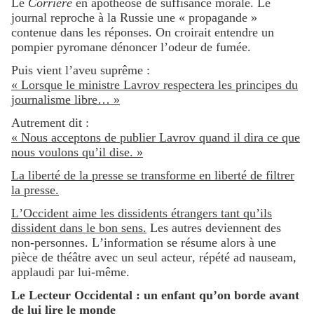
Le
Corriere
en apothéose de suffisance morale. Le
journal reproche à la Russie une « propagande »
contenue dans les réponses. On croirait entendre un
pompier pyromane dénoncer l’odeur de fumée.
Puis vient l’aveu suprême :
« Lorsque le ministre Lavrov respectera les principes du
journalisme libre… »
Autrement dit :
« Nous acceptons de publier Lavrov quand il dira ce que
nous voulons qu’il dise. »
La liberté de la presse se transforme en liberté de filtrer
la presse.
L’Occident aime les dissidents étrangers tant qu’ils
dissident dans le bon sens.
Les autres deviennent des
non-personnes. L’information se résume alors à une
pièce de théâtre avec un seul acteur, répété ad nauseam,
applaudi par lui-même.
Le Lecteur Occidental : un enfant qu’on borde avant
de lui lire le monde