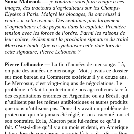
Sonia Mabrouk —
je voudrais vous faire réagir à ces
images, des tracteurs d’agriculteurs sur les Champs-
Élysées à Paris. Malgré les blocages, ils ont réussi à
venir sur cette avenue. Des centaines plus largement
d’agriculteurs et de paysans dans la capitale. Première
tension avec les forces de l’ordre. Parmi les raisons de
leur colère, évidemment la prochaine signature du traité
Mercosur lundi. Que va symboliser cette date lors de
cette signature, Pierre Lellouche ?
Pierre Lellouche —
La fin d’années de mensonge. Là,
on paie des années de mensonge. Moi, j’avais ce dossier
sur mon bureau au Commerce extérieur il y a douze ans.
Le Mercosur, c’est vingt-cinq ans de négociations. Le
problème, c’était la protection de nos agriculteurs face à
des exploitations énormes en Argentine ou au Brésil, qui
n’utilisent pas les mêmes antibiotiques et autres produits
que nous n’utilisons pas. Donc il y avait un problème de
protection qui n’a jamais été réglé, et on a raconté tout et
son contraire. Et là, Macron paie lui-même ce qu’il a
fait. C’est-à-dire qu’il y a un mois et demi, en Amérique
latine, lors de son dernier passage là-bas, il a dit : « Bon,